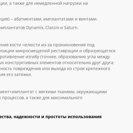
ии, а также для немедленной нагрузки на
еция) – абатментами, имплантатами и винтами.
плантатов Dynamix, Classix и Saturn.
ния кости челюсти из-за проникновения под
мизации микросмещений реставрации и образующегося
ротивление изгибу (точнее, образованию угла между
х конструктивных элементов относительно друг друга
тность повреждения или выхода из строя крепежного
ия его затяжки.
мент+имплантат с мягкими тканями, окружающими
 процессов, а также для максимального
ества, надежности и простоты использования