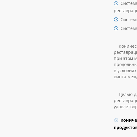
Система
реставрац
Система
Система
Коническо
реставрац
при этом 
продольны
в условия
винта меж
Целью дан
реставрац
удовлетво
Кониче
продуктов