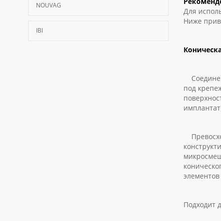
Рекоменд
NOUVAG
Для испол
Ниже прив
IBI
Коническа
Соединени
под крепе
поверхнос
имплантат)
Превосход
конструкт
микросмещ
коническо
элементов 
Подходит д