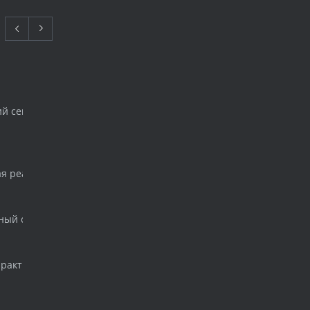
ий семинар для начинающих имплантологов
ая реабилитация. Одномоментная нагрузка. Создание шаблона 
ный стоматологический форум и выставка «ДЕНТАЛ САЛОН 201
практический семинар по имплантологии.