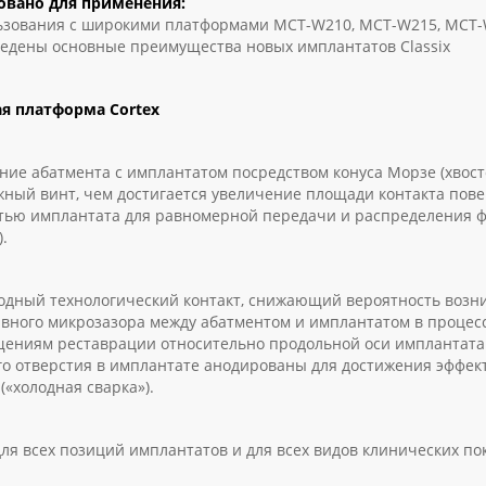
овано для применения:
ьзования с широкими платформами MCT-W210, MCT-W215, MCT
едены основные преимущества новых имплантатов Classix
я платформа Cortex
е абатмента с имплантатом посредством конуса Морзе (хвосто
жный винт, чем достигается увеличение площади контакта пове
тью имплантата для равномерной передачи и распределения ф
.
ный технологический контакт, снижающий вероятность возни
ивного микрозазора между абатментом и имплантатом в процесс
ениям реставрации относительно продольной оси имплантата. 
го отверстия в имплантате анодированы для достижения эффект
(«холодная сварка»).
ля всех позиций имплантатов и для всех видов клинических по