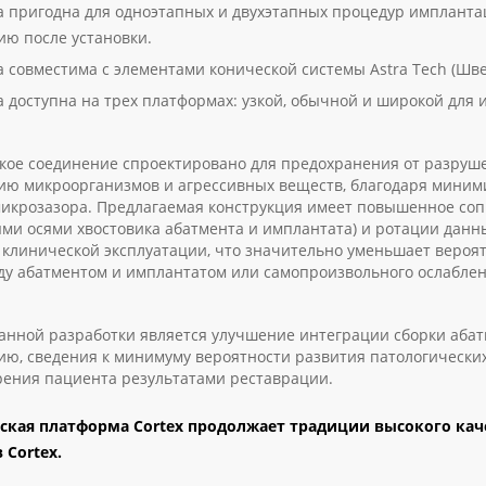
 пригодна для одноэтапных и двухэтапных процедур имплантац
ию после установки.
 совместима с элементами конической системы Astra Tech (Шв
 доступна на трех платформах: узкой, обычной и широкой для им
е соединение спроектировано для предохранения от разруше
ию микроорганизмов и агрессивных веществ, благодаря мини
микрозазора. Предлагаемая конструкция имеет повышенное соп
ми осями хвостовика абатмента и имплантата) и ротации данны
х клинической эксплуатации, что значительно уменьшает вероя
ду абатментом и имплантатом или самопроизвольного ослаблен
ной разработки является улучшение интеграции сборки абат
ию, сведения к минимуму вероятности развития патологических
рения пациента результатами реставрации.
ская платформа Cortex продолжает традиции высокого кач
 Cortex.