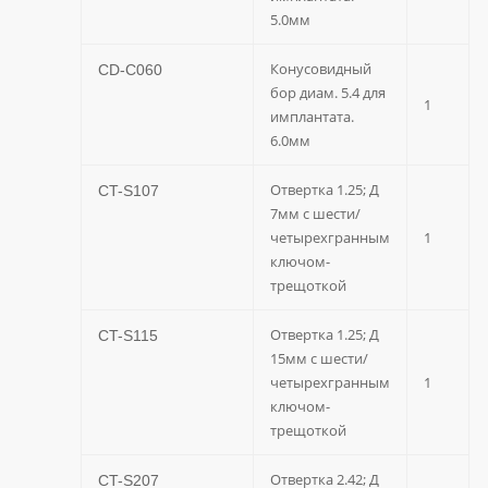
5.0мм
Конусовидный
CD-C060
бор диам. 5.4 для
1
имплантата.
6.0мм
Отвертка 1.25; Д
CT-S107
7мм с шести/
четырехгранным
1
ключом-
трещоткой
Отвертка 1.25; Д
CT-S115
15мм с шести/
четырехгранным
1
ключом-
трещоткой
Отвертка 2.42; Д
CT-S207