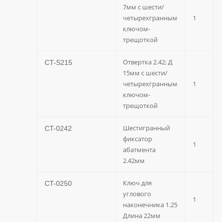
7мм с шести/
четырехгранным
1
ключом-
трещоткой
Отвертка 2.42; Д
CT-S215
15мм с шести/
четырехгранным
1
ключом-
трещоткой
Шестигранный
CT-0242
фиксатор
1
абатмента
2.42мм
Ключ для
CT-0250
углового
1
наконечника 1.25
Длина 22мм