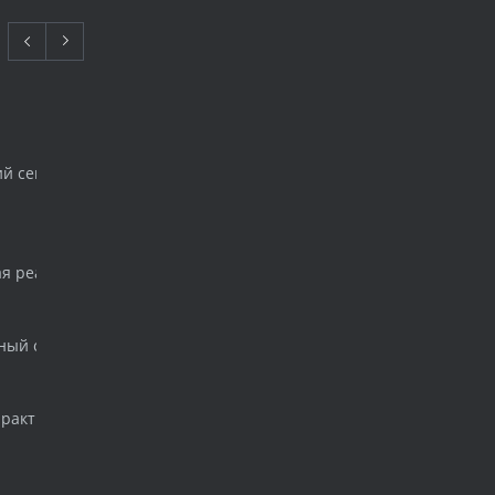
ий семинар для начинающих имплантологов
ая реабилитация. Одномоментная нагрузка. Создание шаблона 
ный стоматологический форум и выставка «ДЕНТАЛ САЛОН 201
практический семинар по имплантологии.