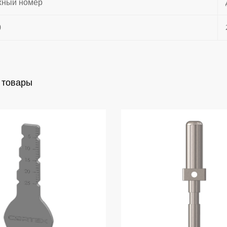
жный номер
0
 товары