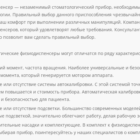
енсер — незаменимый стоматологический прибор, необходимый
огии. Правильный выбор данного приспособления чрезвычайно 
ваш комфорт при выполнении различных манипуляций. Компани
енсеров, который удовлетворят любые требования. Консульта
то позволит вам сделать правильный выбор.
гические физиодиспенсеры могут отличатся по ряду характерис
ий момент, частота вращения. Наиболее универсальные и без
 момента, который генерируется мотором аппарата.
 или отсутствие системы автокалибровки. С этой системой точ
тем повышается и стоимость прибора. Автоматическая калибров
 и безопасностью для пациента.
е или отсутствие подсветки. Большинство современных моделе
е подсветкой, значительно облегчают работу, делая рабочую з
ительные насадки и комплектующие. В комплект к физиодиспен
выбирая прибор, поинтересуйтесь у наших специалистов о комп