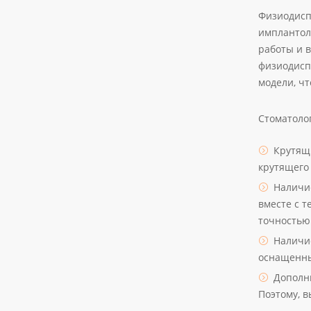
Физиодисп
имплантол
работы и 
физиодисп
модели, ч
Стоматоло
Крутящ
крутящего
Наличие
вместе с 
точностью
Наличи
оснащенны
Дополн
Поэтому, 