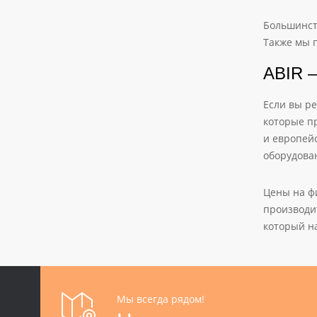
Большинст
Также мы 
ABIR —
Если вы р
которые п
и европей
оборудован
Цены на ф
производит
который н
Мы всегда рядом!