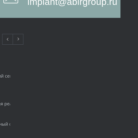
implant@abirgroup.ru
ий семинар для начинающих имплантологов
ая реабилитация. Одномоментная нагрузка. Создание шаблона 
ный стоматологический форум и выставка «ДЕНТАЛ САЛОН 201